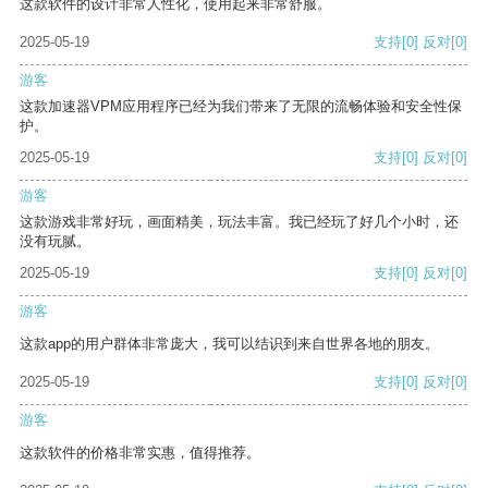
这款软件的设计非常人性化，使用起来非常舒服。
2025-05-19
支持
[0]
反对
[0]
游客
这款加速器VPM应用程序已经为我们带来了无限的流畅体验和安全性保
护。
2025-05-19
支持
[0]
反对
[0]
游客
这款游戏非常好玩，画面精美，玩法丰富。我已经玩了好几个小时，还
没有玩腻。
2025-05-19
支持
[0]
反对
[0]
游客
这款app的用户群体非常庞大，我可以结识到来自世界各地的朋友。
2025-05-19
支持
[0]
反对
[0]
游客
这款软件的价格非常实惠，值得推荐。