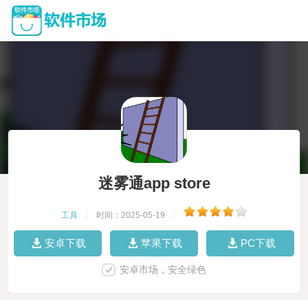
迷雾通app store
工具
|
时间：2025-05-19
|
安卓下载
苹果下载
PC下载
安卓市场，安全绿色