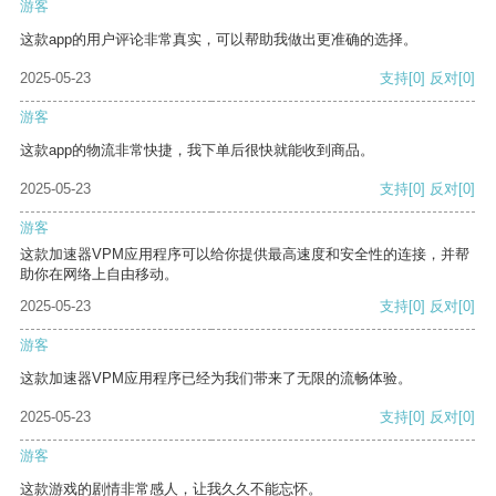
游客
这款app的用户评论非常真实，可以帮助我做出更准确的选择。
2025-05-23
支持
[0]
反对
[0]
游客
这款app的物流非常快捷，我下单后很快就能收到商品。
2025-05-23
支持
[0]
反对
[0]
游客
这款加速器VPM应用程序可以给你提供最高速度和安全性的连接，并帮
助你在网络上自由移动。
2025-05-23
支持
[0]
反对
[0]
游客
这款加速器VPM应用程序已经为我们带来了无限的流畅体验。
2025-05-23
支持
[0]
反对
[0]
游客
这款游戏的剧情非常感人，让我久久不能忘怀。