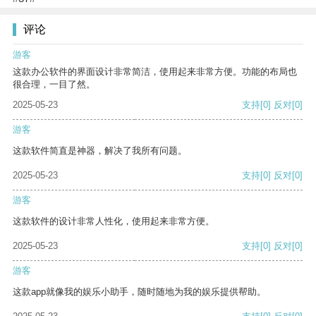
评论
游客
这款办公软件的界面设计非常简洁，使用起来非常方便。功能的布局也
很合理，一目了然。
2025-05-23
支持
[0]
反对
[0]
游客
这款软件简直是神器，解决了我所有问题。
2025-05-23
支持
[0]
反对
[0]
游客
这款软件的设计非常人性化，使用起来非常方便。
2025-05-23
支持
[0]
反对
[0]
游客
这款app就像我的娱乐小助手，随时随地为我的娱乐提供帮助。