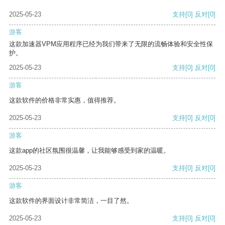
2025-05-23
支持
[0]
反对
[0]
游客
这款加速器VPM应用程序已经为我们带来了无限的流畅体验和安全性保
护。
2025-05-23
支持
[0]
反对
[0]
游客
这款软件的价格非常实惠，值得推荐。
2025-05-23
支持
[0]
反对
[0]
游客
这款app的社区氛围很温馨，让我能够感受到家的温暖。
2025-05-23
支持
[0]
反对
[0]
游客
这款软件的界面设计非常简洁，一目了然。
2025-05-23
支持
[0]
反对
[0]