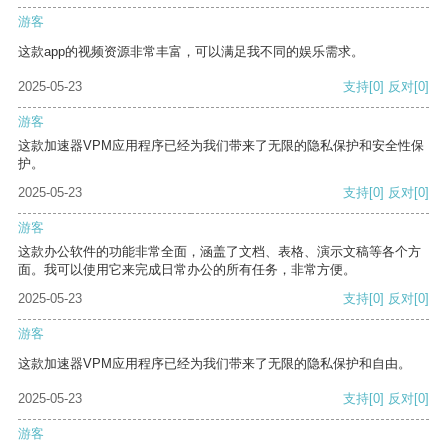
游客
这款app的视频资源非常丰富，可以满足我不同的娱乐需求。
2025-05-23
支持
[0]
反对
[0]
游客
这款加速器VPM应用程序已经为我们带来了无限的隐私保护和安全性保
护。
2025-05-23
支持
[0]
反对
[0]
游客
这款办公软件的功能非常全面，涵盖了文档、表格、演示文稿等各个方
面。我可以使用它来完成日常办公的所有任务，非常方便。
2025-05-23
支持
[0]
反对
[0]
游客
这款加速器VPM应用程序已经为我们带来了无限的隐私保护和自由。
2025-05-23
支持
[0]
反对
[0]
游客