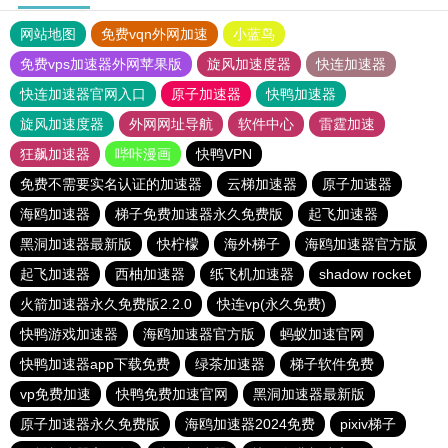
网站地图
免费vqn外网加速
小蓝鸟
免费vps加速器外网苹果版
旋风加速度器
快连加速器
快连加速器官网入口
原子加速器
快鸭加速器
旋风加速度器
外网网址导航
软件中心
雷霆加速
狂飙加速器
哔咔漫画
快鸭VPN
免费不需要实名认证的加速器
云梯加速器
原子加速器
海鸥加速器
梯子免费加速器永久免费版
起飞加速器
黑洞加速器最新版
快柠檬
海外梯子
海鸥加速器官方版
起飞加速器
西柚加速器
纸飞机加速器
shadow rocket
火箭加速器永久免费版2.2.0
快连vp(永久免费)
快鸭游戏加速器
海鸥加速器官方版
蚂蚁加速官网
快鸭加速器app下载免费
绿茶加速器
梯子软件免费
vp免费加速
快鸭免费加速官网
黑洞加速器最新版
原子加速器永久免费版
海鸥加速器2024免费
pixiv梯子