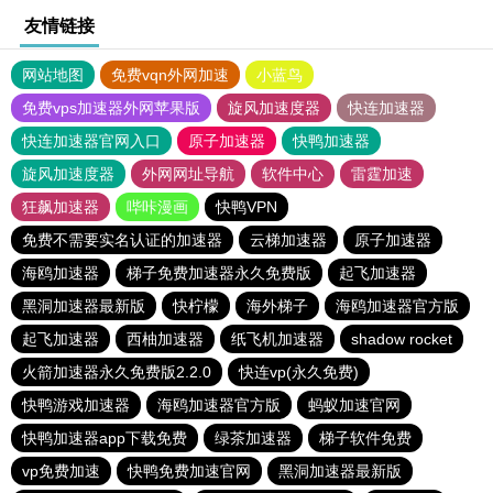
友情链接
网站地图
免费vqn外网加速
小蓝鸟
免费vps加速器外网苹果版
旋风加速度器
快连加速器
快连加速器官网入口
原子加速器
快鸭加速器
旋风加速度器
外网网址导航
软件中心
雷霆加速
狂飙加速器
哔咔漫画
快鸭VPN
免费不需要实名认证的加速器
云梯加速器
原子加速器
海鸥加速器
梯子免费加速器永久免费版
起飞加速器
黑洞加速器最新版
快柠檬
海外梯子
海鸥加速器官方版
起飞加速器
西柚加速器
纸飞机加速器
shadow rocket
火箭加速器永久免费版2.2.0
快连vp(永久免费)
快鸭游戏加速器
海鸥加速器官方版
蚂蚁加速官网
快鸭加速器app下载免费
绿茶加速器
梯子软件免费
vp免费加速
快鸭免费加速官网
黑洞加速器最新版